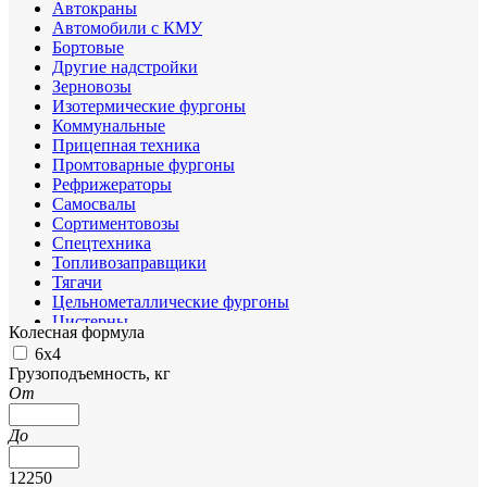
Автокраны
Автомобили с КМУ
Бортовые
Другие надстройки
Зерновозы
Изотермические фургоны
Коммунальные
Прицепная техника
Промтоварные фургоны
Рефрижераторы
Самосвалы
Сортиментовозы
Спецтехника
Топливозаправщики
Тягачи
Цельнометаллические фургоны
Цистерны
Колесная формула
Шасси
6х4
Грузоподъемность, кг
От
До
12250