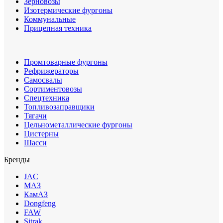
Зерновозы
Изотермические фургоны
Коммунальные
Прицепная техника
Промтоварные фургоны
Рефрижераторы
Самосвалы
Сортиментовозы
Спецтехника
Топливозаправщики
Тягачи
Цельнометаллические фургоны
Цистерны
Шасси
Бренды
JAC
МАЗ
КамАЗ
Dongfeng
FAW
Sitrak