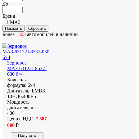
До
Бренд
МАЗ
Более
1308
автомобилей в наличии
Зерновоз
МАЗ-63122J-8537-
030 6×4
Колесная
формула:
6х4
Двигатель:
БМВК
10НД6.400Е5
Мощность
двигателя, л.с.:
400
Цена с НДС:
7 587
000
₽
Получить