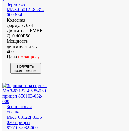
Зерновоз
МАЗ-65012J-8535-
000 6×4
Колесная
формула:
6х4
Двигатель:
БМВК
Д10.400E50
Мощность
двигателя, л.с.:
400
Цена
по запросу
Получить
предложение
Зерновозная
сцепка
МАЗ-63122j-8535-
030 прицеп
856103-032-000