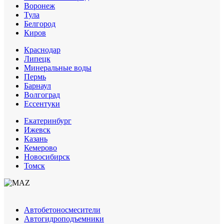
Воронеж
Тула
Белгород
Киров
Краснодар
Липецк
Минеральные воды
Пермь
Барнаул
Волгоград
Еcсентуки
Екатеринбург
Ижевск
Казань
Кемерово
Новосибирск
Томск
Автобетоносмесители
Автогидроподъемники