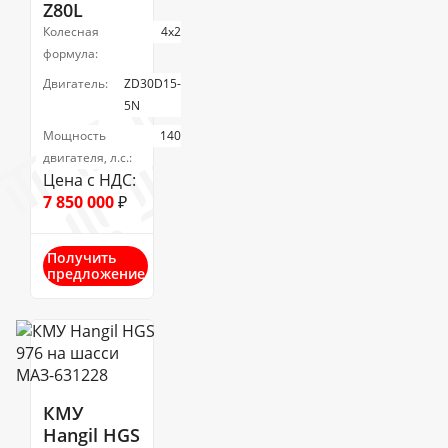
Z80L
Колесная
4х2
формула:
Двигатель:
ZD30D15-
5N
Мощность
140
двигателя, л.с.:
Цена с НДС:
7 850 000
₽
Получить
предложение
КМУ
Hangil HGS