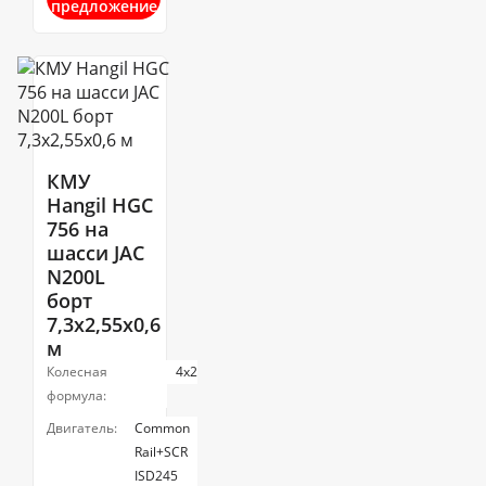
предложение
КМУ
Hangil HGC
756 на
шасси JAC
N200L
борт
7,3х2,55х0,6
м
Колесная
4х2
формула:
Двигатель:
Common
Rail+SCR
ISD245