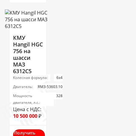
КМУ
Hangil HGC
756 на
шасси
МАЗ
6312С5
Колесная формула:
6х4
Двигатель:
ЯМЗ-53603.10
Мощность
328
двигателя, л.с.:
Цена с НДС:
10 500 000
₽
Получить