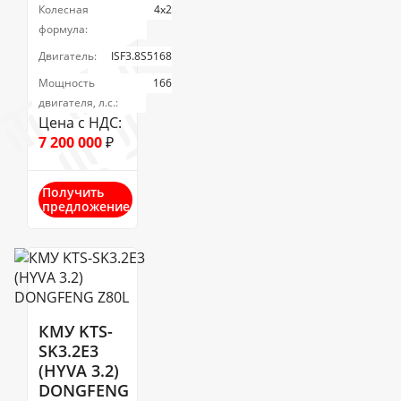
Колесная
4х2
формула:
Двигатель:
ISF3.8S5168
Мощность
166
двигателя, л.с.:
Цена с НДС:
7 200 000
₽
Получить
предложение
КМУ KTS-
SK3.2E3
(HYVA 3.2)
DONGFENG