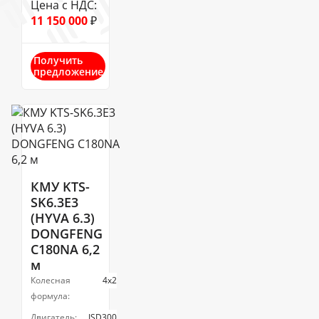
Цена с НДС:
11 150 000
₽
Получить
предложение
КМУ KTS-
SK6.3E3
(HYVA 6.3)
DONGFENG
C180NA 6,2
м
Колесная
4х2
формула:
Двигатель:
ISD300