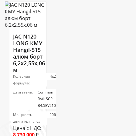
JAC N120
LONG КМУ
Hangil-515
алюм борт
6,2х2,55х,06
м
Колесная
4х2
формула:
Двигатель:
Common
Rail+SCR
B4.5EV210
Мощность
206
двигателя, л.с.:
Цена с НДС:
8 730 000
₽