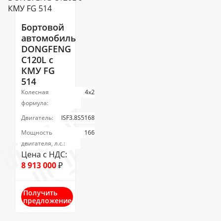
Бортовой
автомобиль
DONGFENG
С120L с
КМУ FG
514
Колесная
4х2
формула:
Двигатель:
ISF3.8S5168
Мощность
166
двигателя, л.с.:
Цена с НДС:
8 913 000
₽
Получить
предложение