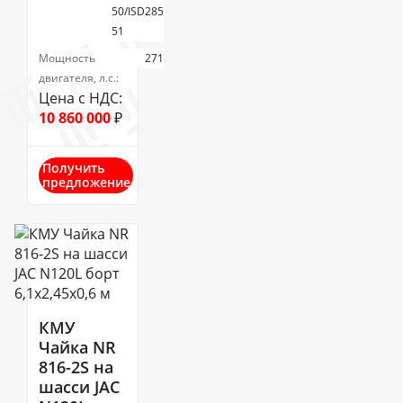
50/ISD285
51
Мощность
271
двигателя, л.с.:
Цена с НДС:
10 860 000
₽
Получить
предложение
КМУ
Чайка NR
816-2S на
шасси JAC