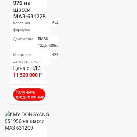
976 на
шасси
МАЗ-631228
Колесная
6х4
формула:
Двигатель:
БМВК
12Д6.430Е5
Мощность
423
двигателя, л.с.:
Цена с НДС:
11 520 000
₽
Получить
предложение