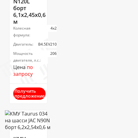
N120L
борт
6,1х2,45х0,6
м
Колесная
4х2
формула:
Двигатель:
B4.5EV210
Мощность
206
двигателя, л.с.:
Цена
по
запросу
Получить
предложение