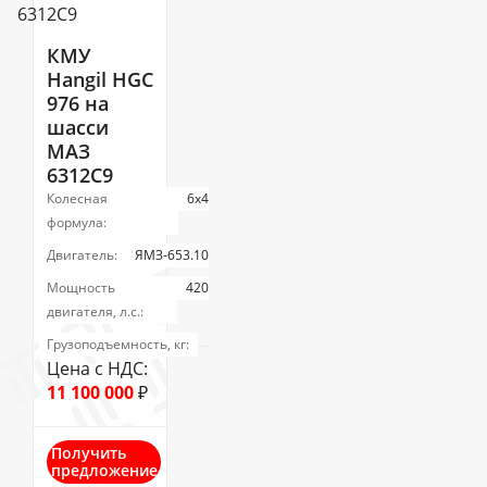
КМУ
Hangil HGC
976 на
шасси
МАЗ
6312С9
Колесная
6х4
формула:
Двигатель:
ЯМЗ-653.10
Мощность
420
двигателя, л.с.:
Грузоподъемность, кг:
Цена с НДС:
11 100 000
₽
Получить
предложение