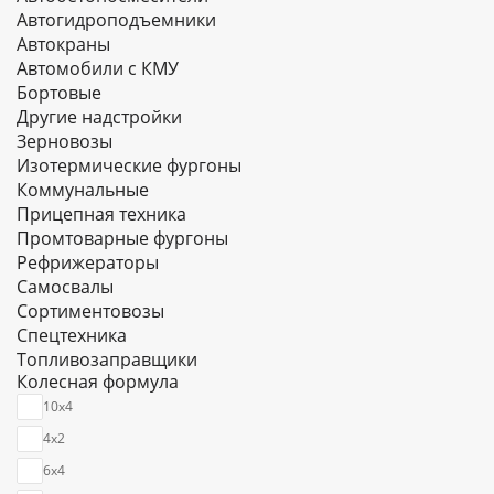
Автогидроподъемники
Автокраны
Автомобили с КМУ
Бортовые
Другие надстройки
Зерновозы
Изотермические фургоны
Коммунальные
Прицепная техника
Промтоварные фургоны
Рефрижераторы
Самосвалы
Сортиментовозы
Спецтехника
Топливозаправщики
Колесная формула
Тягачи
Цельнометаллические фургоны
10х4
Цистерны
4х2
Шасси
6х4