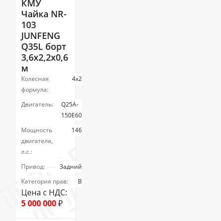
КМУ
Чайка NR-
103
JUNFENG
Q35L борт
3,6х2,2х0,6
м
Колесная
4х2
формула:
Двигатель:
Q25A-
150E60
Мощность
146
двигателя,
л.с.:
Привод:
Задний
Категория прав:
В
Цена с НДС:
5 000 000
₽