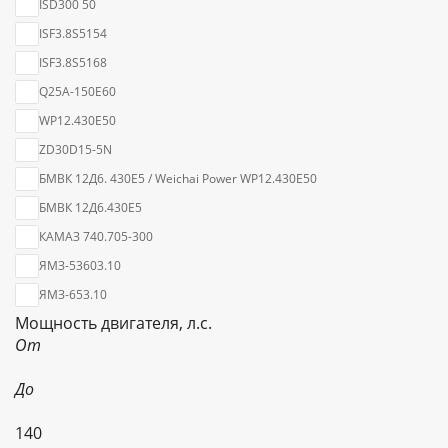
ISD300 50
ISF3.8S5154
ISF3.8S5168
Q25A-150E60
WP12.430E50
ZD30D15-5N
БМВК 12Д6. 430Е5 / Weichai Power WP12.430E50
БМВК 12Д6.430Е5
КАМАЗ 740.705-300
ЯМЗ-53603.10
ЯМЗ-653.10
Мощность двигателя, л.с.
От
До
140