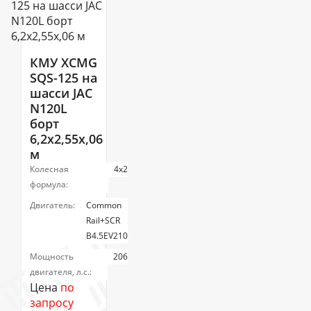
КМУ ХСМG
SQS-125 на
шасси JAC
N120L
борт
6,2х2,55х,06
м
Колесная
4х2
формула:
Двигатель:
Common
Rail+SCR
B4.5EV210
Мощность
206
двигателя, л.с.:
Цена
по
запросу