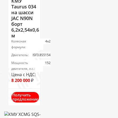
КМУ
Taurus 034
на шасси
JAC N90N
борт
6,2х2,54х0,6
м
Колесная
4х2
формула:
Двигатель:
ISF3.8S5154
Мощность
152
двигателя, л.с.:
Цена с НДС:
8 200 000
₽
Получить
предложение