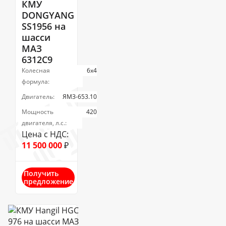
КМУ
DONGYANG
SS1956 на
шасси
МАЗ
6312C9
Колесная
6х4
формула:
Двигатель:
ЯМЗ-653.10
Мощность
420
двигателя, л.с.:
Цена с НДС:
11 500 000
₽
Получить
предложение