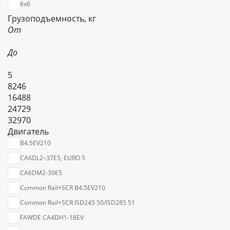
6х6
Грузоподъемность, кг
От
До
5
8246
16488
24729
32970
Двигатель
B4.5EV210
CA6DL2–37E5, EURO 5
CA6DМ2-39E5
Common Rail+SCR B4.5EV210
Common Rail+SCR ISD245 50/ISD285 51
FAWDE CA4DH1-18EV