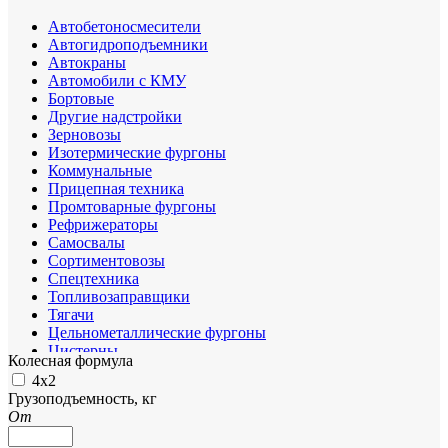
Автобетоносмесители
Автогидроподъемники
Автокраны
Автомобили с КМУ
Бортовые
Другие надстройки
Зерновозы
Изотермические фургоны
Коммунальные
Прицепная техника
Промтоварные фургоны
Рефрижераторы
Самосвалы
Сортиментовозы
Спецтехника
Топливозаправщики
Тягачи
Цельнометаллические фургоны
Цистерны
Колесная формула
Шасси
4х2
Грузоподъемность, кг
От