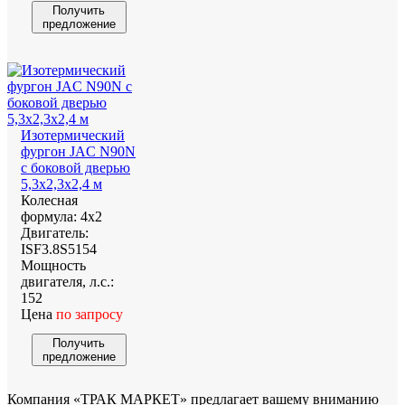
Получить
предложение
Изотермический
фургон JAC N90N
с боковой дверью
5,3х2,3х2,4 м
Колесная
формула:
4х2
Двигатель:
ISF3.8S5154
Мощность
двигателя, л.с.:
152
Цена
по запросу
Получить
предложение
Компания «ТРАК МАРКЕТ» предлагает вашему вниманию