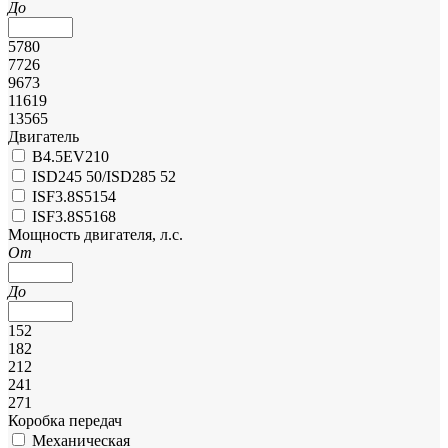
До
5780
7726
9673
11619
13565
Двигатель
B4.5EV210
ISD245 50/ISD285 52
ISF3.8S5154
ISF3.8S5168
Мощность двигателя, л.с.
От
До
152
182
212
241
271
Коробка передач
Механическая