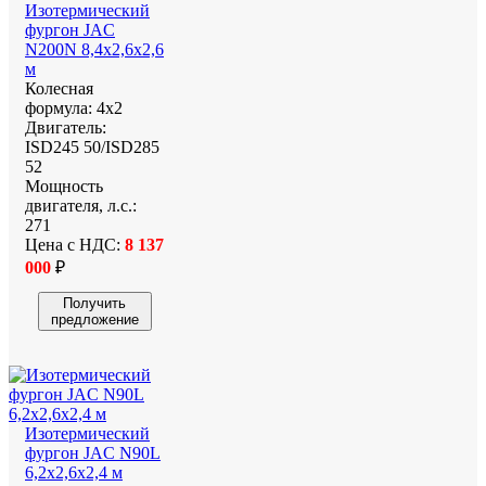
Изотермический
фургон JAC
N200N 8,4х2,6х2,6
м
Колесная
формула:
4х2
Двигатель:
ISD245 50/ISD285
52
Мощность
двигателя, л.с.:
271
Цена с НДС:
8 137
000
₽
Получить
предложение
Изотермический
фургон JAC N90L
6,2х2,6х2,4 м