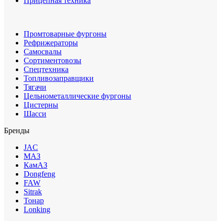
Прицепная техника
Промтоварные фургоны
Рефрижераторы
Самосвалы
Сортиментовозы
Спецтехника
Топливозаправщики
Тягачи
Цельнометаллические фургоны
Цистерны
Шасси
Бренды
JAC
МАЗ
КамАЗ
Dongfeng
FAW
Sitrak
Тонар
Lonking